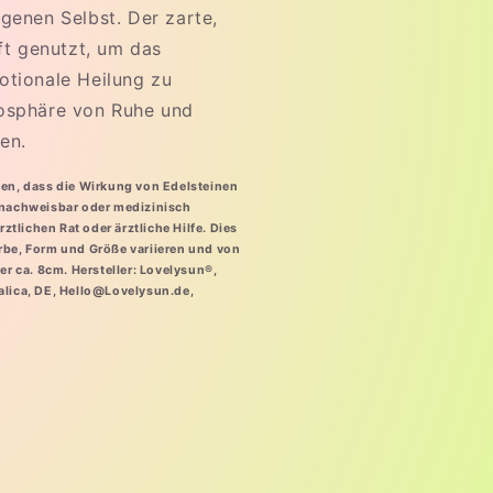
genen Selbst. Der zarte,
oft genutzt, um das
otionale Heilung zu
mosphäre von Ruhe und
en.
sen, dass die Wirkung von Edelsteinen
h nachweisbar oder medizinisch
rztlichen Rat oder ärztliche Hilfe. Dies
rbe, Form und Größe variieren und von
er ca. 8cm
.
Hersteller: Lovelysun®,
alica, DE, Hello@Lovelysun.de,