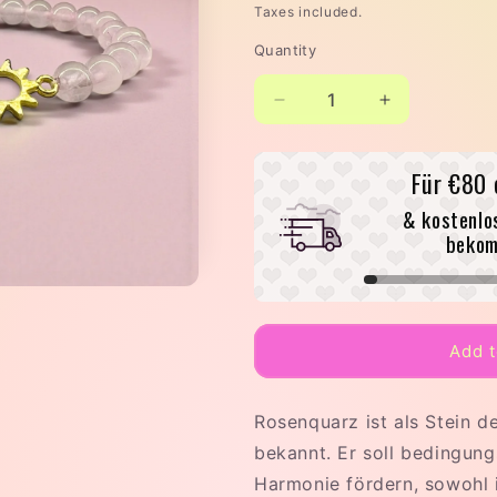
price
Taxes included.
i
Quantity
o
n
Decrease
Increase
quantity
quantity
for
for
Für
€80
ROSENQUARZ
ROSENQUA
SUNSHINE
SUNSHINE
& kostenlo
ARMBAND
ARMBAND
beko
Add t
Rosenquarz ist als Stein d
bekannt. Er soll bedingung
Harmonie fördern, sowohl