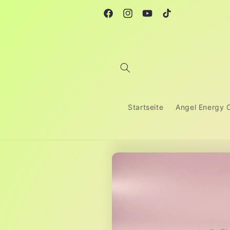
Skip to
Free shipping from 80€ ♡
content
Facebook
Instagram
YouTube
TikTok
Startseite
Angel Energy C
Skip to
product
information