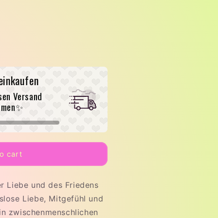
einkaufen
RZ
sen Versand
mmen✨
o cart
er Liebe und des Friedens
slose Liebe, Mitgefühl und
 in zwischenmenschlichen