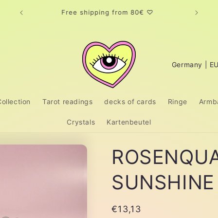
Versand in die Schweiz über
www.meinEinkauf.ch
C
o
u
ollection
Tarot readings
decks of cards
Ringe
Armb
n
t
Crystals
Kartenbeutel
r
ROSENQU
y
/
SUNSHINE
r
e
Regular
€13,13
g