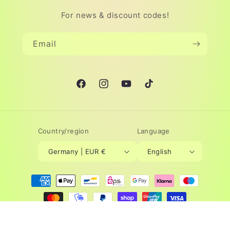
For news & discount codes!
Email
Facebook
Instagram
YouTube
TikTok
Country/region
Language
Germany | EUR €
English
Payment
methods
© 2026,
Lovelysun®
Powered by Shopify
Refund policy