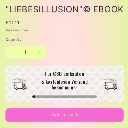
"LIEBESILLUSION"© EBOOK
Regular
€11,11
price
Taxes included.
Quantity
Decrease
Increase
quantity
quantity
for
for
Für
€80
einkaufen
&quot;LIEBESILLUSION&quot;©
&quot;LIEBESILLUSION&quot;©
EBOOK
EBOOK
& kostenlosen Versand
bekommen✨
Add to cart