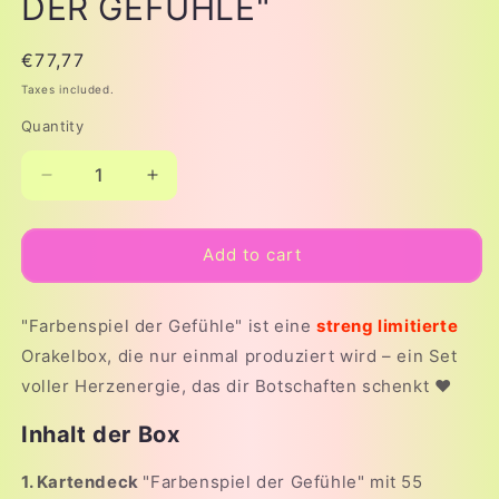
DER GEFÜHLE"
Regular
€77,77
price
Taxes included.
Quantity
Decrease
Increase
quantity
quantity
for
for
ORAKELBOX
ORAKELBOX
Add to cart
&quot;FARBENSPIEL
&quot;FARBENSPIEL
DER
DER
GEFÜHLE&quot;
GEFÜHLE&quot;
"Farbenspiel der Gefühle" ist eine
streng limitierte
Orakelbox, die nur einmal produziert wird – ein Set
voller Herzenergie, das dir Botschaften schenkt ❤️
Inhalt der Box
1. Kartendeck
"Farbenspiel der Gefühle" mit 55