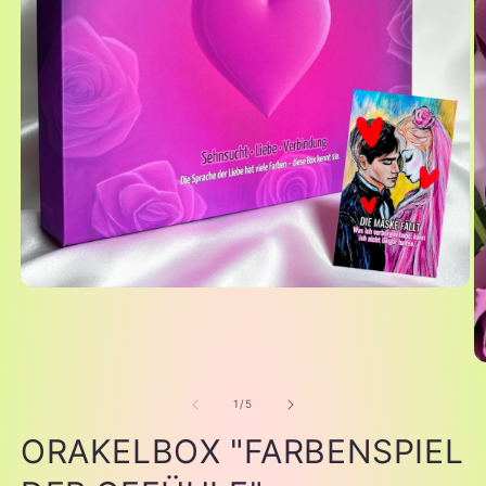
of
1
/
5
ORAKELBOX "FARBENSPIEL