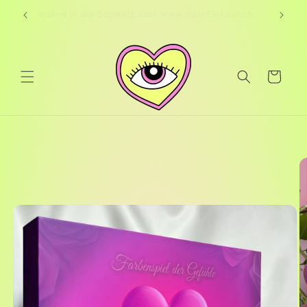
Skip to
Versand in die Schweiz über www.meinEinkauf.ch
content
Cart
Skip to
product
information